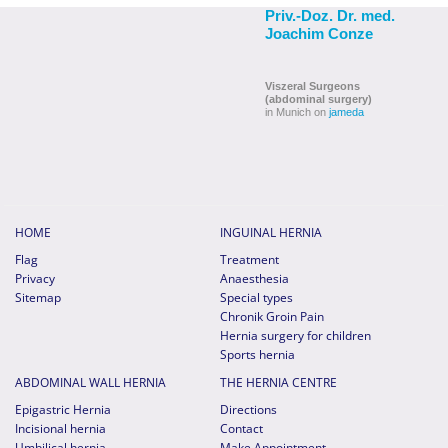
Priv.-Doz. Dr. med.
Joachim Conze
Viszeral Surgeons
(abdominal surgery)
in Munich on
jameda
HOME
INGUINAL HERNIA
Flag
Treatment
Privacy
Anaesthesia
Sitemap
Special types
Chronik Groin Pain
Hernia surgery for children
Sports hernia
ABDOMINAL WALL HERNIA
THE HERNIA CENTRE
Epigastric Hernia
Directions
Incisional hernia
Contact
Umbilical hernia
Make Appointment