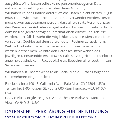
ausgelöst. Wir erfassen selbst keine personenbezogenen Daten
mittels der Social Plugins oder über deren Nutzung.
Wir haben keinen Einfluss darauf, welche Daten ein aktiviertes Plugin
erfasst und wie diese durch den Anbieter verwendet werden. Derzeit
muss davon ausgegangen werden, dass eine direkte Verbindung zu
den Diensten des Anbieters ausgebaut wird sowie mindestens die IP-
Adresse und gerätebezogene Informationen erfasst und genutzt
werden. Ebenfalls besteht die Möglichkeit, dass die Diensteanbieter
versuchen, Cookies auf dem verwendeten Rechner zu speichern.
Welche konkreten Daten hierbei erfasst und wie diese genutzt
werden, entnehmen Sie bitte den Datenschutzhinweisen des
jeweiligen Diensteanbieters. Hinweis: Falls Sie zeitgleich bei Facebook
angemeldet sind, kann Facebook Sie als Besucher einer bestimmten
Seite identifizieren.
Wir haben auf unserer Website die Social-Media-Buttons folgender
Unternehmen eingebunden:
Facebook Inc. (1601 S. California Ave - Palo Alto - CA 94304 - USA)
Twitter Inc. (795 Folsom St. - Suite 600 - San Francisco - CA 94107 -
USA)
Google Plus/Google Inc. (1600 Amphitheatre Parkway - Mountain
View - CA 94043 - USA)
DATENSCHUTZERKLÄRUNG FÜR DIE NUTZUNG
VON FACEBOOK-PLUGINS (LIKE-BUTTON)